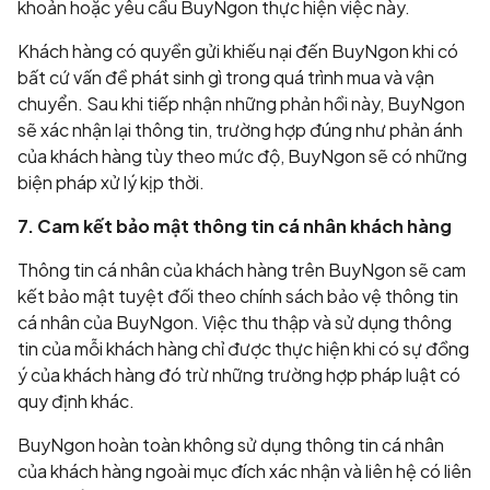
khoản hoặc yêu cầu BuyNgon thực hiện việc này.
Khách hàng có quyền gửi khiếu nại đến BuyNgon khi có
bất cứ vấn đề phát sinh gì trong quá trình mua và vận
chuyển. Sau khi tiếp nhận những phản hồi này, BuyNgon
sẽ xác nhận lại thông tin, trường hợp đúng như phản ánh
của khách hàng tùy theo mức độ, BuyNgon sẽ có những
biện pháp xử lý kịp thời.
7. Cam kết bảo mật thông tin cá nhân khách hàng
Thông tin cá nhân của khách hàng trên BuyNgon sẽ cam
kết bảo mật tuyệt đối theo chính sách bảo vệ thông tin
cá nhân của BuyNgon. Việc thu thập và sử dụng thông
tin của mỗi khách hàng chỉ được thực hiện khi có sự đồng
ý của khách hàng đó trừ những trường hợp pháp luật có
quy định khác.
BuyNgon hoàn toàn không sử dụng thông tin cá nhân
của khách hàng ngoài mục đích xác nhận và liên hệ có liên